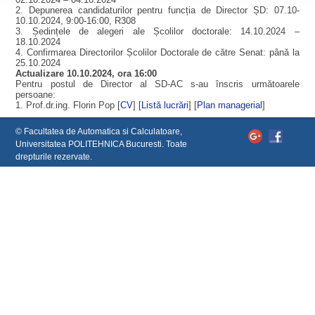
2. Depunerea candidaturilor pentru funcția de Director ȘD: 07.10-
10.10.2024, 9:00-16:00, R308
3. Ședințele de alegeri ale Școlilor doctorale: 14.10.2024 –
18.10.2024
4. Confirmarea Directorilor Școlilor Doctorale de către Senat: până la
25.10.2024
Actualizare 10.10.2024, ora 16:00
Pentru postul de Director al SD-AC s-au înscris următoarele
persoane:
1. Prof.dr.ing. Florin Pop [
CV
] [
Listă lucrări
] [
Plan managerial
]
© Facultatea de Automatica si Calculatoare,
Universitatea POLITEHNICA Bucuresti. Toate
drepturile rezervate.